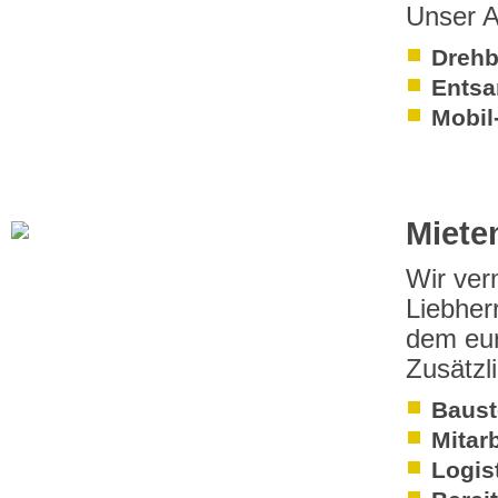
Unser A
Drehb
Entsa
Mobil
Miete
Wir ver
Liebhe
dem eur
Zusätzl
Baust
Mitarb
Logis