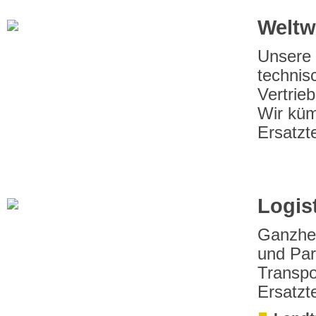
Weltw
Unsere 
technis
Vertrie
Wir küm
Ersatzt
Logis
Ganzhei
und Par
Transpo
Ersatzte