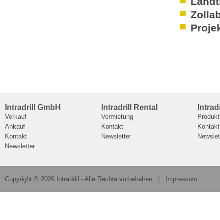
Landt
Zolla
Proj
Intradrill GmbH
Intradrill Rental
Intrad
Verkauf
Vermietung
Produkt
Ankauf
Kontakt
Kontakt
Kontakt
Newsletter
Newslet
Newsletter
Copyright
©
2026 Intradrill - Alle Rechte vorbehalten |
Impressum