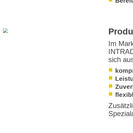
Berei
Produ
Im Mark
INTRAD
sich au
kompr
Leist
Zuver
flexi
Zusätzl
Spezial