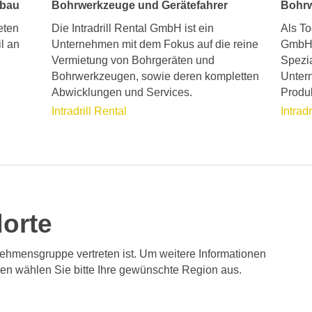
fbau
Bohrwerkzeuge und Gerätefahrer
Bohr
eten
Die Intradrill Rental GmbH ist ein
Als To
l an
Unternehmen mit dem Fokus auf die reine
GmbH 
Vermietung von Bohrgeräten und
Spezi
Bohrwerkzeugen, sowie deren kompletten
Unter
Abwicklungen und Services.
Produ
Intradrill Rental
Intrad
dorte
rnehmensgruppe vertreten ist. Um weitere Informationen
en wählen Sie bitte Ihre gewünschte Region aus.