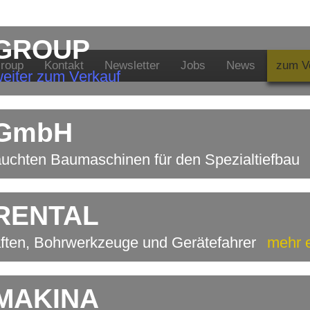
 GROUP
Group
Kontakt
Newsletter
Jobs
News
zum V
eiter zum Verkauf
 GmbH
auchten Baumaschinen für den Spezialtiefbau
 RENTAL
ften, Bohrwerkzeuge und Gerätefahrer
mehr 
 MAKINA